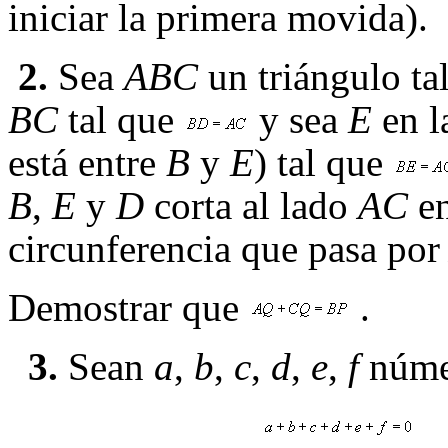
iniciar la primera movida).
2.
Sea
ABC
un triángulo ta
BC
tal que
y sea
E
en l
está entre
B
y
E
) tal que
B
,
E
y
D
corta al lado
AC
e
circunferencia que pasa po
Demostrar que
.
3.
Sean
a
,
b
,
c
,
d
,
e
,
f
númer